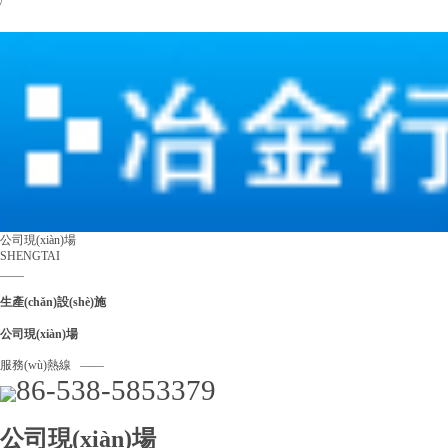
/
客戶網(wǎng)絡(luò)
/
聯(lián)系我們
公司現(xiàn)場
SHENGTAI
____
生產(chǎn)設(shè)施
公司現(xiàn)場
服務(wù)熱線 ——
86-538-5853379
公司現(xiàn)場